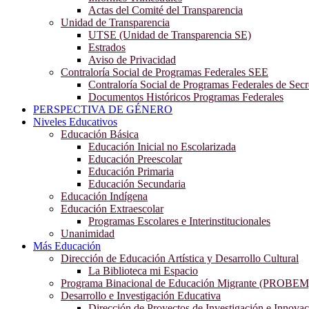
Actas del Comité del Transparencia
Unidad de Transparencia
UTSE (Unidad de Transparencia SE)
Estrados
Aviso de Privacidad
Contraloría Social de Programas Federales SEE
Contraloría Social de Programas Federales de Secr
Documentos Históricos Programas Federales
PERSPECTIVA DE GÉNERO
Niveles Educativos
Educación Básica
Educación Inicial no Escolarizada
Educación Preescolar
Educación Primaria
Educación Secundaria
Educación Indígena
Educación Extraescolar
Programas Escolares e Interinstitucionales
Unanimidad
Más Educación
Dirección de Educación Artística y Desarrollo Cultural
La Biblioteca mi Espacio
Programa Binacional de Educación Migrante (PROBEM
Desarrollo e Investigación Educativa
Dirección de Proyectos de Investigación e Innova