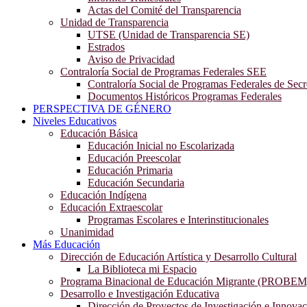
Actas del Comité del Transparencia
Unidad de Transparencia
UTSE (Unidad de Transparencia SE)
Estrados
Aviso de Privacidad
Contraloría Social de Programas Federales SEE
Contraloría Social de Programas Federales de Secr
Documentos Históricos Programas Federales
PERSPECTIVA DE GÉNERO
Niveles Educativos
Educación Básica
Educación Inicial no Escolarizada
Educación Preescolar
Educación Primaria
Educación Secundaria
Educación Indígena
Educación Extraescolar
Programas Escolares e Interinstitucionales
Unanimidad
Más Educación
Dirección de Educación Artística y Desarrollo Cultural
La Biblioteca mi Espacio
Programa Binacional de Educación Migrante (PROBEM
Desarrollo e Investigación Educativa
Dirección de Proyectos de Investigación e Innova