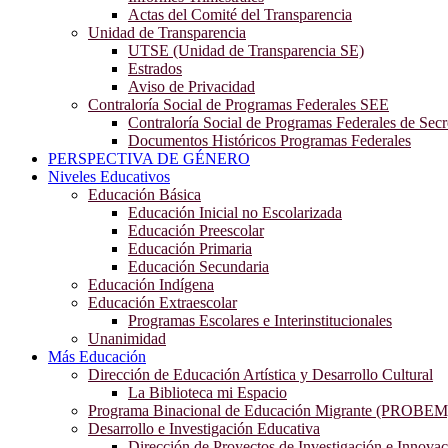
Actas del Comité del Transparencia
Unidad de Transparencia
UTSE (Unidad de Transparencia SE)
Estrados
Aviso de Privacidad
Contraloría Social de Programas Federales SEE
Contraloría Social de Programas Federales de Secr
Documentos Históricos Programas Federales
PERSPECTIVA DE GÉNERO
Niveles Educativos
Educación Básica
Educación Inicial no Escolarizada
Educación Preescolar
Educación Primaria
Educación Secundaria
Educación Indígena
Educación Extraescolar
Programas Escolares e Interinstitucionales
Unanimidad
Más Educación
Dirección de Educación Artística y Desarrollo Cultural
La Biblioteca mi Espacio
Programa Binacional de Educación Migrante (PROBEM
Desarrollo e Investigación Educativa
Dirección de Proyectos de Investigación e Innova