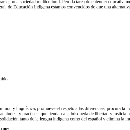
arse, una sociedad multicultural. Pero la tarea de entender educativame
neral de Educación Indígena estamos convencidos de que una alternativa 
tural y lingüística, promueve el respeto a las diferencias; procura la f
 actitudes y prácticas que tiendan a la búsqueda de libertad y justicia
nsolidación tanto de la lengua indígena como del español y elimina la i
 por: