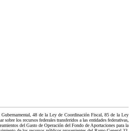
d Gubernamental, 48 de la Ley de Coordinación Fiscal, 85 de la Ley
bre los recursos federales transferidos a las entidades federativas,
ineamientos del Gasto de Operación del Fondo de Aportaciones para la
imiento de los recursos públicos provenientes del Ramo General 33,