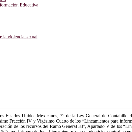
nformación Educativa
e la violencia sexual
e los Estados Unidos Mexicanos, 72 de la Ley General de Contabilida
mo Fracción IV y Vigésimo Cuarto de los “Lineamientos para informar so
 operación de los recursos del Ramo General 33”, Apartado V de los “L
ésimo Primero de los “Lineamientos para el ejercicio, control y segu