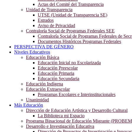
Actas del Comité del Transparencia
Unidad de Transparencia
UTSE (Unidad de Transparencia SE)
Estrados
Aviso de Privacidad
Contraloría Social de Programas Federales SEE
Contraloría Social de Programas Federales de Secr
Documentos Históricos Programas Federales
PERSPECTIVA DE GÉNERO
Niveles Educativos
Educación Básica
Educación Inicial no Escolarizada
Educación Preescolar
Educación Primaria
Educación Secundaria
Educación Indígena
Educación Extraescolar
Programas Escolares e Interinstitucionales
Unanimidad
Más Educación
Dirección de Educación Artística y Desarrollo Cultural
La Biblioteca mi Espacio
Programa Binacional de Educación Migrante (PROBEM
Desarrollo e Investigación Educativa
Dirección de Proyectos de Investigación e Innova