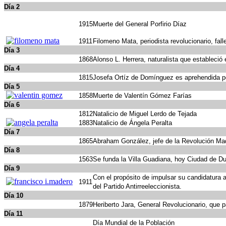
Día 2
1915
Muerte del General Porfirio Díaz
1911
Filomeno Mata, periodista revolucionario, fall
Día 3
1868
Alonso L. Herrera, naturalista que estableció
Día 4
1815
Josefa Ortíz de Domínguez es aprehendida por
Día 5
1858
Muerte de Valentín Gómez Farías
Día 6
1812
Natalicio de Miguel Lerdo de Tejada
1883
Natalicio de Ángela Peralta
Día 7
1865
Abraham González, jefe de la Revolución Ma
Día 8
1563
Se funda la Villa Guadiana, hoy Ciudad de D
Día 9
Con el propósito de impulsar su candidatura a
1911
del Partido Antirreeleccionista.
Día 10
1879
Heriberto Jara, General Revolucionario, que p
Día 11
Día Mundial de la Población