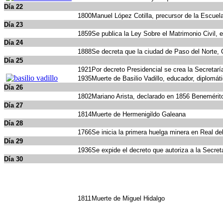
Día 22
1800
Manuel López Cotilla, precursor de la Escuel
Día 23
1859
Se publica la Ley Sobre el Matrimonio Civil, 
Día 24
1888
Se decreta que la ciudad de Paso del Norte, C
Día 25
1921
Por decreto Presidencial se crea la Secretar
1935
Muerte de Basilio Vadillo, educador, diplomát
Día 26
1802
Mariano Arista, declarado en 1856 Benemérito
Día 27
1814
Muerte de Hermenigildo Galeana
Día 28
1766
Se inicia la primera huelga minera en Real de
Día 29
1936
Se expide el decreto que autoriza a la Secret
Día 30
1811
Muerte de Miguel Hidalgo