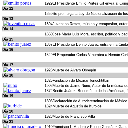
1929
El Presidente Emilio Portes Gil envía al Co
Día 12
1859
Se promulga la Ley de Nacionalización de los 
Día 13
1894
Juventino Rosas, músico y compositor, autor 
Día 14
1850
José María Luis Mora, escritor, político y pa
Día 15
1867
El Presidente Benito Juárez entra en la Ciuda
Día 16
1529
El Emperador Carlos V nombra a Hernán Corté
.
Día 17
1928
Muerte de Álvaro Obregón
Día 18
1325
Fundación de México Tenochtitlan
1908
Muerte de Jaime Nunó, Autor de la música d
1872
Benito Juárez, Benemérito de las Américas, f
Día 19
1808
Declaración de Autodeterminación de México
1824
Muerte de Agustín de Iturbide
Día 20
1923
Muerte de Francisco Villa
Día 21
1910
Francisco I. Madero y Roque González Garza s