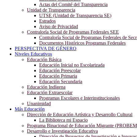
Actas del Comité del Transparencia
Unidad de Transparencia
UTSE (Unidad de Transparencia SE)
Estrados
Aviso de Privacidad
Contraloría Social de Programas Federales SEE
Contraloría Social de Programas Federales de Secr
Documentos Históricos Programas Federales
PERSPECTIVA DE GÉNERO
Niveles Educativos
Educación Básica
Educación Inicial no Escolarizada
Educación Preescolar
Educación Primaria
Educación Secundaria
Educación Indígena
Educación Extraescolar
Programas Escolares e Interinstitucionales
Unanimidad
Más Educación
Dirección de Educación Artística y Desarrollo Cultural
La Biblioteca mi Espacio
Programa Binacional de Educación Migrante (PROBEM
Desarrollo e Investigación Educativa
Dirección de Proyectos de Investigación e Innova