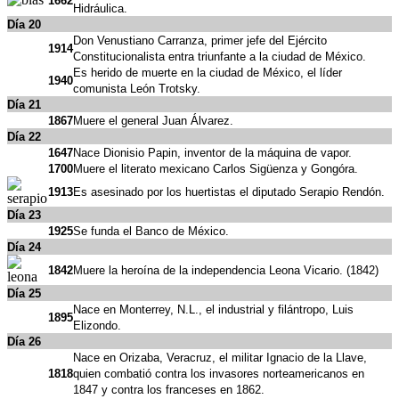
1662
Hidráulica.
Día 20
Don Venustiano Carranza, primer jefe del Ejército
1914
Constitucionalista entra triunfante a la ciudad de México.
Es herido de muerte en la ciudad de México, el líder
1940
comunista León Trotsky.
Día 21
1867
Muere el general Juan Álvarez.
Día 22
1647
Nace Dionisio Papin, inventor de la máquina de vapor.
1700
Muere el literato mexicano Carlos Sigüenza y Gongóra.
1913
Es asesinado por los huertistas el diputado Serapio Rendón.
Día 23
1925
Se funda el Banco de México.
Día 24
1842
Muere la heroína de la independencia Leona Vicario. (1842)
Día 25
Nace en Monterrey, N.L., el industrial y filántropo, Luis
1895
Elizondo.
Día 26
Nace en Orizaba, Veracruz, el militar Ignacio de la Llave,
1818
quien combatió contra los invasores norteamericanos en
1847 y contra los franceses en 1862.