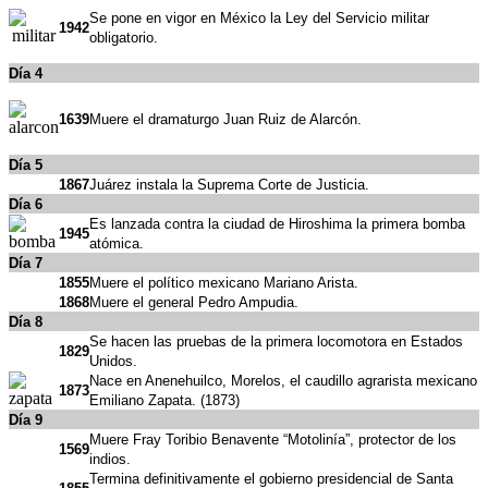
Se pone en vigor en México la Ley del Servicio militar
1942
obligatorio.
Día 4
1639
Muere el dramaturgo Juan Ruiz de Alarcón.
Día 5
1867
Juárez instala la Suprema Corte de Justicia.
Día 6
Es lanzada contra la ciudad de Hiroshima la primera bomba
1945
atómica.
Día 7
1855
Muere el político mexicano Mariano Arista.
1868
Muere el general Pedro Ampudia.
Día 8
Se hacen las pruebas de la primera locomotora en Estados
1829
Unidos.
Nace en Anenehuilco, Morelos, el caudillo agrarista mexicano
1873
Emiliano Zapata. (1873)
Día 9
Muere Fray Toribio Benavente “Motolinía”, protector de los
1569
indios.
Termina definitivamente el gobierno presidencial de Santa