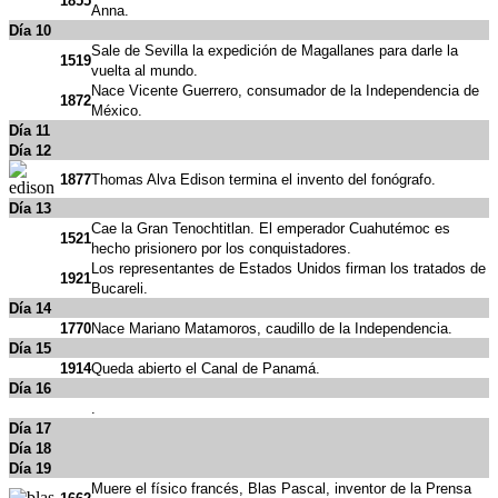
1855
Anna.
Día 10
Sale de Sevilla la expedición de Magallanes para darle la
1519
vuelta al mundo.
Nace Vicente Guerrero, consumador de la Independencia de
1872
México.
Día 11
Día 12
1877
Thomas Alva Edison termina el invento del fonógrafo.
Día 13
Cae la Gran Tenochtitlan. El emperador Cuahutémoc es
1521
hecho prisionero por los conquistadores.
Los representantes de Estados Unidos firman los tratados de
1921
Bucareli.
Día 14
1770
Nace Mariano Matamoros, caudillo de la Independencia.
Día 15
1914
Queda abierto el Canal de Panamá.
Día 16
.
Día 17
Día 18
Día 19
Muere el físico francés, Blas Pascal, inventor de la Prensa