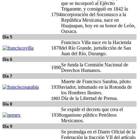
que se incorporó al Ejército
Trigarante, y consiguió en 1842 la
1794
incorporación del Soconusco a la
República Mexicana, nace en
Huajuapan, hoy en su honor de León,
Oaxaca.
Día 5
Francisco Villa nace en la Hacienda
1878
del Río Grande, jurisdicción de San
Juan del Río, Durango.
Día 6
Se funda la Comisión Nacional de
1990
Derechos Humanos.
Día 7
Muerte de Francisco Sarabia, piloto
1939
aviador, inhumado en la Rotonda de
los Hombres Ilustres.
Día de la Libertad de Prensa.
1993
Día 8
Se expide el decreto que crea el
1938
organismo público Petróleos
Mexicanos.
Día 9
Se promulga en el Diario Oficial de la
Federación la fracción VII del artículo