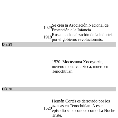
1520. Moctezuma Xocoyotzin,
noveno monarca azteca, muere en
Tenochtitlan.
Día 30
Hernán Cortés es derrotado por los
aztecas en Tenochtitlan. A este
1520
episodio se le conoce como La Noche
Triste.
“Noche de los cuchillos largos” en
1934
Alemania.