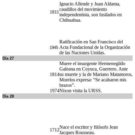
Día 27
Muere el insurgente Hermenegildo
Galeana en Coyuca, Guerrero. Ante
1814
su muerte y la de Mariano Matamoros,
Morelos expresa: “Se acabaron mis
brazos”.
1974
Nixon visita la URSS.
Día 28
Nace el escritor y filósofo Jean
1712
Jacques Rousseau.
Se crea la Asociación Nacional de
1929
Protección a la Infancia.
Rusia: nacionalización de la industria
1918
por el gobierno revolucionario.
Día 29