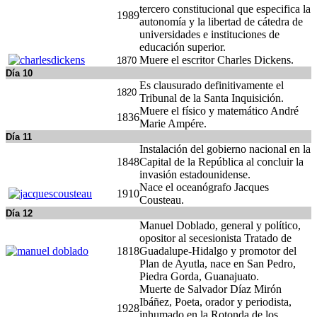
tercero constitucional que especifica la
1989
autonomía y la libertad de cátedra de
universidades e instituciones de
educación superior.
Muere el escritor Charles Dickens.
1870
Día 10
Es clausurado definitivamente el
1820
Tribunal de la Santa Inquisición.
Muere el físico y matemático André
1836
Marie Ampére.
Día 11
Instalación del gobierno nacional en la
1848
Capital de la República al concluir la
invasión estadounidense.
Nace el oceanógrafo Jacques
1910
Cousteau.
Día 12
Manuel Doblado, general y político,
opositor al secesionista Tratado de
1818
Guadalupe-Hidalgo y promotor del
Plan de Ayutla, nace en San Pedro,
Piedra Gorda, Guanajuato.
Muerte de Salvador Díaz Mirón
Ibáñez, Poeta, orador y periodista,
1928
inhumado en la Rotonda de los