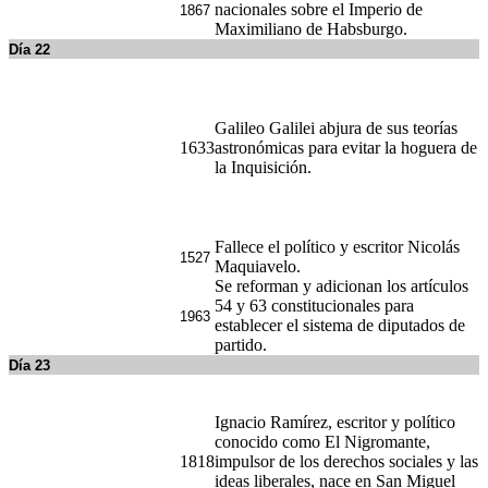
Fallece el político y escritor Nicolás
1527
Maquiavelo.
Se reforman y adicionan los artículos
54 y 63 constitucionales para
1963
establecer el sistema de diputados de
partido.
Día 23
Ignacio Ramírez, escritor y político
conocido como El Nigromante,
1818
impulsor de los derechos sociales y las
ideas liberales, nace en San Miguel
Allende, Guanajuato.
Muerte de Leandro Valle, militar
combatió contra las intervenciones
norteamericana y francesa, inhumado
1861
en la Rotonda de los Hombres
Ilustres.
Día 24
Juan Sarabia, precursor de la