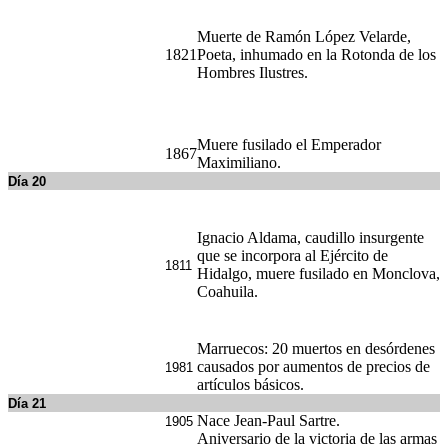
1821
Poeta, inhumado en la Rotonda de los
Hombres Ilustres.
Muere fusilado el Emperador
1867
Maximiliano.
Día 20
Ignacio Aldama, caudillo insurgente
que se incorpora al Ejército de
1811
Hidalgo, muere fusilado en Monclova,
Coahuila.
Marruecos: 20 muertos en desórdenes
causados por aumentos de precios de
1981
artículos básicos.
Día 21
Nace Jean-Paul Sartre.
1905
Aniversario de la victoria de las armas
nacionales sobre el Imperio de
1867
Maximiliano de Habsburgo.
Día 22
Galileo Galilei abjura de sus teorías
1633
astronómicas para evitar la hoguera de
la Inquisición.