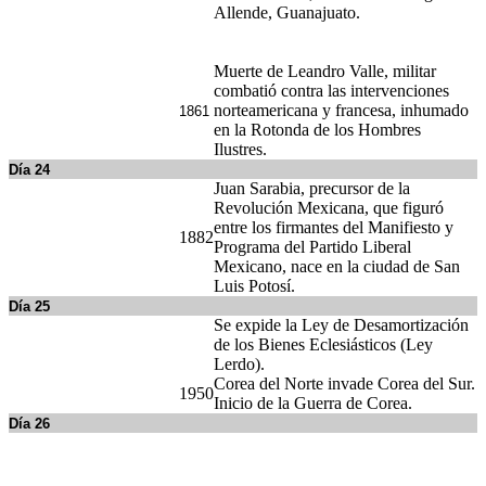
Revolución Mexicana, que figuró
entre los firmantes del Manifiesto y
1882
Programa del Partido Liberal
Mexicano, nace en la ciudad de San
Luis Potosí.
Día 25
Se expide la Ley de Desamortización
de los Bienes Eclesiásticos (Ley
Lerdo).
Corea del Norte invade Corea del Sur.
1950
Inicio de la Guerra de Corea.
Día 26
Ignacio Allende y Juan Aldama,
caudillos del movimiento
1811
independentista, son fusilados en
Chihuahua.
Ratificación en San Francisco del
Acta Fundacional de la Organización
1945
de las Naciones Unidas.